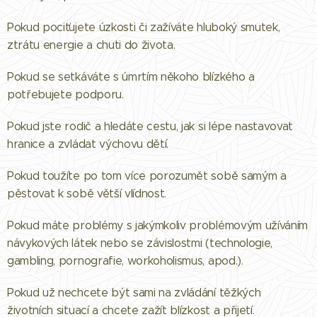
Pokud pociťujete úzkosti či zažíváte hluboký smutek,
ztrátu energie a chuti do života.
Pokud se setkáváte s úmrtím někoho blízkého a
potřebujete podporu.
Pokud jste rodič a hledáte cestu, jak si lépe nastavovat
hranice a zvládat výchovu dětí.
Pokud toužíte po tom více porozumět sobě samým a
pěstovat k sobě větší vlídnost.
Pokud máte problémy s jakýmkoliv problémovým užíváním
návykových látek nebo se závislostmi (technologie,
gambling, pornografie, workoholismus, apod.).
Pokud už nechcete být sami na zvládání těžkých
životních situací a chcete zažít blízkost a přijetí.