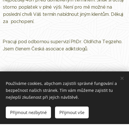
storno poplatek v plné výši. Není pro mě možné na
poslední chvíli Váš termín nabídnout jiným klientům. Děkuji
za pochopení.
Pracuji pod odbornou supervizí PhDr. Oldřicha Tegzeho.
Jsem členem Česká asociace adiktologů.
Používáme cookies, abychom zajistili správné fungování a
bezpečnost našich stránek. Tím vám můžeme zajistit tu
nejlepší zkušenost při jejich návštěvě.
Eliška Němečková, Jana Babáka 3, Brno Královo Pole,
nemeckova.eli@email.cz
Přijmout nezbytné
Přijmout vše
Vytvořeno službou
Webnode
Cookies