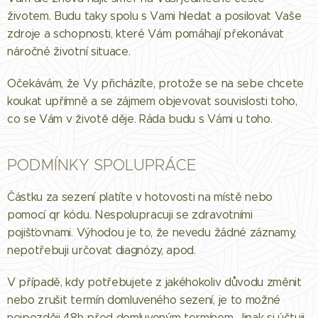
životem. Budu taky spolu s Vami hledat a posilovat Vaše
zdroje a schopnosti, které Vám pomáhají překonávat
náročné životní situace.
Očekávám, že Vy přicházíte, protože se na sebe chcete
koukat upřímně a se zájmem objevovat souvislosti toho,
co se Vám v životě děje. Ráda budu s Vámi u toho.
PODMÍNKY SPOLUPRÁCE
Částku za sezení platíte v hotovosti na místě nebo
pomocí qr kódu. Nespolupracuji se zdravotními
pojišťovnami. Výhodou je to, že nevedu žádné záznamy,
nepotřebuji určovat diagnózy, apod.
V případě, kdy potřebujete z jakéhokoliv důvodu změnit
nebo zrušit termín domluveného sezení, je to možné
nejpozději 48h před domluveným termínem. Jinak si účtuji