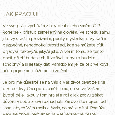
JAK PRACUJI
Ve své práci vycházím z terapeutického směru C. R.
Rogerse - přístup zaměřený na člověka. Ve středu zájmu
jste vy s vaším prožíváním, pocity, myšlenkami. Vytvářím
bezpečné, nehodnotící prostředí, kde se můžete cítit
přijatý/á, takový/á, jaký/á jste. A věřím tomu, že tento
pocit přijetí budete chtít zažívat znovu a budete
schopný/ á si jej taky dát. Paradoxem je, že teprve když
něco přijmeme, můžeme to změnit.
Je pro mě důležité se na Vás a Váš život dívat ze širší
perspektivy. Chci porozumět tomu, co se ve Vašem
životě děje, jakou v tom hrajete roli a jak znovu získat
důvěru v sebe a svá rozhodnutí. Zároveň tu nejsem od
toho, abych Vám radila a říkala, co máte dělat. Pomůžu
Vám ale znovu najít směr na Vaší jedinečné cestě